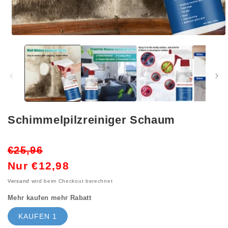
Medien
1
in
Modal
öffnen
Schimmelpilzreiniger Schaum
Normaler
Verkaufspreis
€25,96
Preis
Nur €12,98
Versand
wird beim Checkout berechnet
Mehr kaufen mehr Rabatt
KAUFEN 1