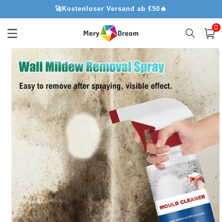
Direkt
🚀Kostenloser Versand ab €50🔥
zum
Inhalt
0
0
Artik
Warenko
oduktinformationen
ringen