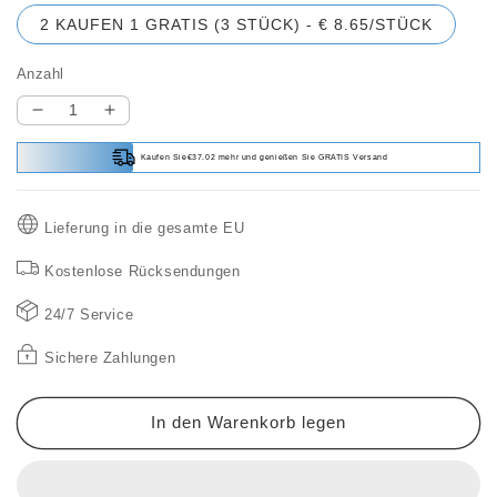
2 KAUFEN 1 GRATIS (3 STÜCK) - € 8.65/STÜCK
Anzahl
Verringere
Erhöhe
die
die
Kaufen Sie€37.02 mehr und genießen Sie GRATIS Versand
Menge
Menge
für
für
Schimmelpilzreiniger
Schimmelpilzreiniger
Lieferung in die gesamte EU
Schaum
Schaum
Kostenlose Rücksendungen
24/7 Service
Sichere Zahlungen
In den Warenkorb legen